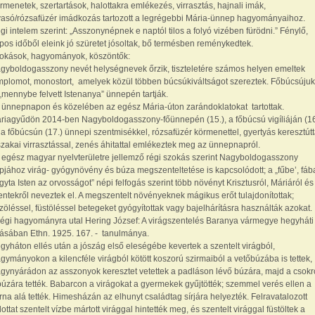
rmenetek, szertartások, halottakra emlékezés, virrasztás, hajnali imák,
vasó/rózsafüzér imádkozás tartozott a legrégebbi Mária-ünnep hagyományaihoz.
gi intelem szerint: „Asszonynépnek e naptól tilos a folyó vizében fürödni.” Fénylő,
pos időből eleink jó szüretet jósoltak, bő termésben reménykedtek.
okások, hagyományok, köszöntők:
gyboldogasszony nevét helységnevek őrzik, tiszteletére számos helyen emeltek
mplomot, monostort, amelyek közül többen búcsúkiváltságot szereztek. Főbúcsújuk
„mennybe felvett Istenanya” ünnepén tartják.
 ünnepnapon és közelében az egész Mária-úton zarándoklatokat tartottak.
riagyűdön 2014-ben Nagyboldogasszony-főünnepén (15.), a főbúcsú vigíliáján (16
 a főbúcsún (17.) ünnepi szentmisékkel, rózsafüzér körmenettel, gyertyás keresztútt
szakai virrasztással, zenés áhitattal emlékeztek meg az ünnepnapról.
 egész magyar nyelvterületre jellemző régi szokás szerint Nagyboldogasszony
pjához virág- gyógynövény és búza megszenteltetése is kapcsolódott; a „fűbe’, fáb
gyta Isten az orvosságot” népi felfogás szerint több növényt Krisztusról, Máriáról és
entekről neveztek el. A megszentelt növényeknek mágikus erőt tulajdonítottak;
zöléssel, füstöléssel betegeket gyógyítottak vagy bajelhárításra használták azokat.
régi hagyományra utal Hering József: A virágszentelés Baranya vármegye hegyháti
rásában Ethn. 1925. 167. - tanulmánya.
gyháton ellés után a jószág első eleségébe kevertek a szentelt virágból,
gymányokon a kilencféle virágból kötött koszorú szirmaiból a vetőbúzába is tettek,
gynyárádon az asszonyok keresztet vetettek a padláson lévő búzára, majd a csokr
búzára tették. Babarcon a virágokat a gyermekek gyűjtötték; szemmel verés ellen a
rna alá tették. Himesházán az elhunyt családtag sírjára helyezték. Felravatalozott
lottat szentelt vízbe mártott virággal hintették meg, és szentelt virággal füstöltek a