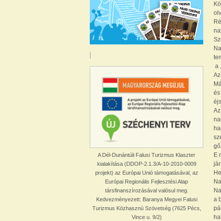
Kö
ol
Ré
na
Sz
Na
te
a 
Az
Má
és
éj
Az
na
ha
sz
gő
E 
A Dél-Dunántúli Falusi Turizmus Klaszter
já
kialakítása (DDOP-2.1.3/A-10-2010-0009
He
projekt) az Európai Unió támogatásával, az
Na
Európai Regionális Fejlesztési Alap
Na
társfinanszírozásával valósul meg.
a 
Kedvezményezett: Baranya Megyei Falusi
pá
Turizmus Közhasznú Szövetség (7625 Pécs,
ha
Vince u. 9/2)