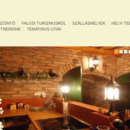
SZÖNTŐ
FALUSI TURIZMUSRÓL
SZÁLLÁSHELYEK
HELYI T
RTNEREINK
TEMATIKUS UTAK