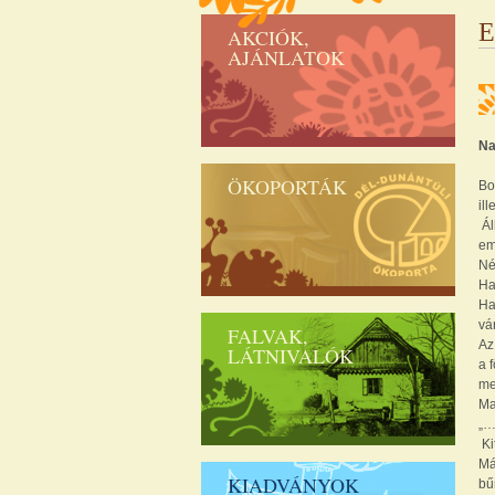
E
AKCIÓK,
AJÁNLATOK
Na
ÖKOPORTÁK
Bo
il
Ál
em
Né
Ha
Ha
vá
FALVAK,
Az
LÁTNIVALÓK
a 
me
Ma
„…
Ki
Má
KIADVÁNYOK
bű