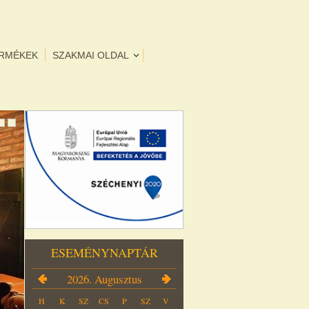
ERMÉKEK
SZAKMAI OLDAL
ESEMÉNYNAPTÁR
2026. Augusztus
H
K
SZ
CS
P
SZ
V