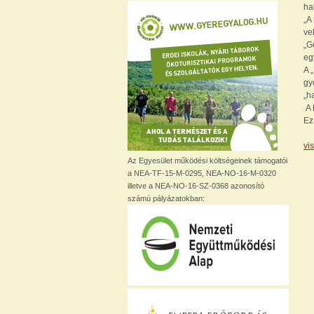
ha
„A
ve
„G
eg
A 
gy
„h
A 
Ez
vi
Az Egyesület működési költségeinek támogatói
a NEA-TF-15-M-0295, NEA-NO-16-M-0320
illetve a NEA-NO-16-SZ-0368 azonosító
számú pályázatokban: