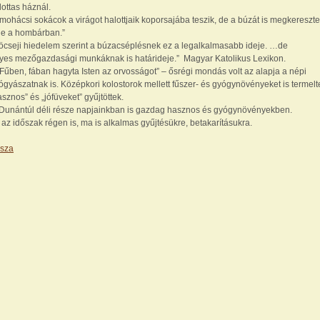
lottas háznál.
 mohácsi sokácok a virágot halottjaik koporsajába teszik, de a búzát is megkereszte
le a hombárban.”
öcseji hiedelem szerint a búzacséplésnek ez a legalkalmasabb ideje. …de
yes mezőgazdasági munkáknak is határideje.” Magyar Katolikus Lexikon.
„Fűben, fában hagyta Isten az orvosságot” – ősrégi mondás volt az alapja a népi
ógyászatnak is. Középkori kolostorok mellett fűszer- és gyógynövényeket is termelt
asznos” és „jófüveket” gyűjtöttek.
Dunántúl déli része napjainkban is gazdag hasznos és gyógynövényekben.
 az időszak régen is, ma is alkalmas gyűjtésükre, betakarításukra.
ssza