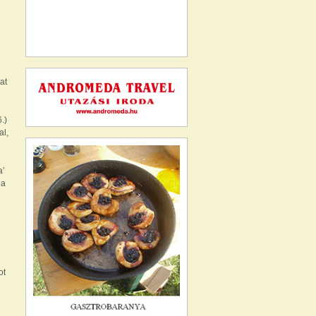
at
.)
al,
a’
 a
ot