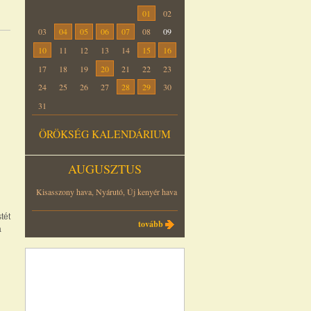
01
02
03
04
05
06
07
08
09
10
11
12
13
14
15
16
17
18
19
20
21
22
23
24
25
26
27
28
29
30
31
ÖRÖKSÉG KALENDÁRIUM
AUGUSZTUS
Kisasszony hava, Nyárutó, Új kenyér hava
tét
tovább
a