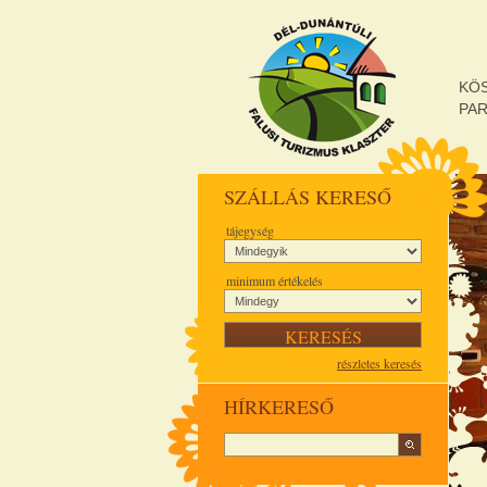
KÖ
PA
SZÁLLÁS KERESŐ
tájegység
minimum értékelés
részletes keresés
HÍRKERESŐ