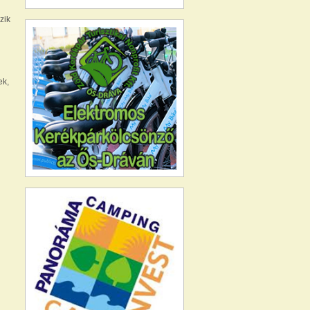
zik
ek,