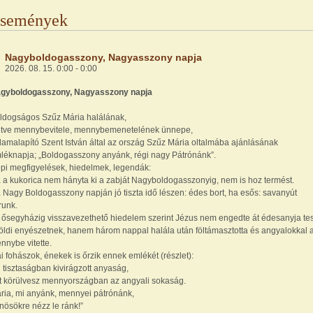
semények
Nagyboldogasszony, Nagyasszony napja
2026. 08. 15. 0:00 - 0:00
gyboldogasszony, Nagyasszony napja
ldogságos Szűz Mária halálának,
letve mennybevitele, mennybemenetelének ünnepe,
lamalapító Szent István által az ország Szűz Mária oltalmába ajánlásának
léknapja; „Boldogasszony anyánk, régi nagy Pátrónánk”.
pi megfigyelések, hiedelmek, legendák:
 a kukorica nem hányta ki a zabját Nagyboldogasszonyig, nem is hoz termést.
 Nagy Boldogasszony napján jó tiszta idő lészen: édes bort, ha esős: savanyút
runk.
 ősegyházig visszavezethető hiedelem szerint Jézus nem engedte át édesanyja tes
földi enyészetnek, hanem három nappal halála után föltámasztotta és angyalokkal 
nnybe vitette.
i fohászok, énekek is őrzik ennek emlékét (részlet):
 tisztaságban kivirágzott anyaság,
t körülvesz mennyországban az angyali sokaság.
ria, mi anyánk, mennyei pátrónánk,
nösökre nézz le ránk!”