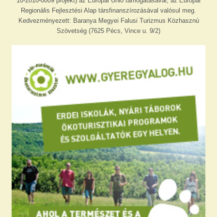
10-2010-0009 projekt) az Európai Unió támogatásával, az Európai
Regionális Fejlesztési Alap társfinanszírozásával valósul meg.
Kedvezményezett: Baranya Megyei Falusi Turizmus Közhasznú
Szövetség (7625 Pécs, Vince u. 9/2)