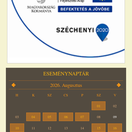
ESEMÉNYNAPTÁR
2026. Augusztus
H
K
SZ
CS
P
SZ
V
01
02
03
04
05
06
07
08
09
10
11
12
13
14
15
16