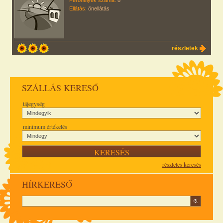
Férőhelyek száma:
8
Ellátás:
önellátás
részletek
SZÁLLÁS KERESŐ
tájegység
minimum értékelés
részletes keresés
HÍRKERESŐ