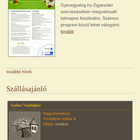
Gyeregyalog.hu Egyesület
szervezésében megvalósuló
kétnapos fesztiválra. Számos
program közül lehet válogatni.
tovább
további hírek
Szállásajánló
Gráber Vendégház
Magyarhertelend
Férőhelyek száma:
8
Ellátás:
önellátás