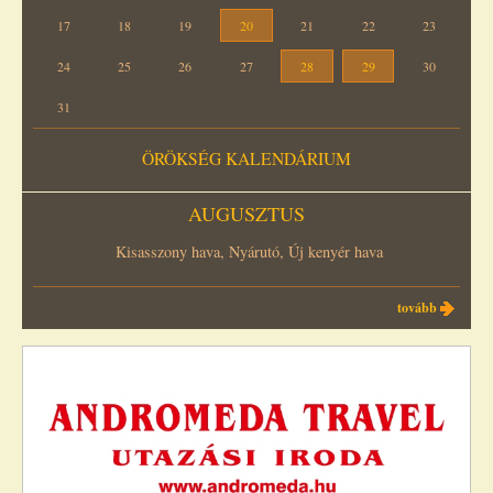
17
18
19
20
21
22
23
24
25
26
27
28
29
30
31
ÖRÖKSÉG KALENDÁRIUM
AUGUSZTUS
Kisasszony hava, Nyárutó, Új kenyér hava
tovább