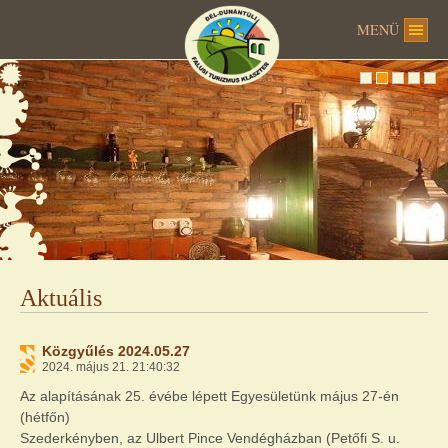
MENÜ
Aktuális
Közgyűlés 2024.05.27
2024. május 21. 21:40:32
Az alapításának 25. évébe lépett Egyesületünk május 27-én
(hétfőn)
Szederkényben, az Ulbert Pince Vendégházban (Petőfi S. u.