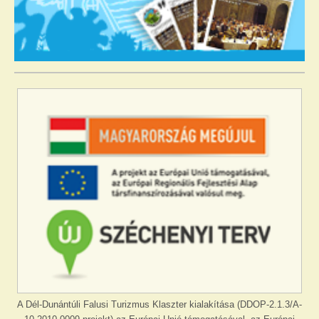
A Dél-Dunántúli Falusi Turizmus Klaszter kialakítása (DDOP-2.1.3/A-