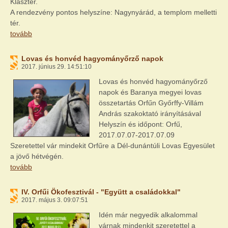
Klaszter.
A rendezvény pontos helyszíne: Nagynyárád, a templom melletti
tér.
tovább
Lovas és honvéd hagyományőrző napok
2017. június 29. 14:51:10
Lovas és honvéd hagyományőrző
napok és Baranya megyei lovas
összetartás Orfűn Győrffy-Villám
András szakoktató irányításával
Helyszín és időpont: Orfű,
2017.07.07-2017.07.09
Szeretettel vár mindekit Orfűre a Dél-dunántúli Lovas Egyesület
a jövő hétvégén.
tovább
IV. Orfűi Ökofesztivál - "Együtt a családokkal"
2017. május 3. 09:07:51
Idén már negyedik alkalommal
várnak mindenkit szeretettel a