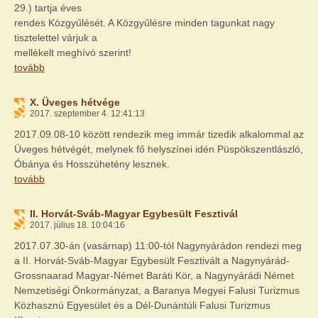
29.) tartja éves
rendes Közgyűlését. A Közgyűlésre minden tagunkat nagy
tisztelettel várjuk a
mellékelt meghívó szerint!
tovább
X. Üveges hétvége
2017. szeptember 4. 12:41:13
2017.09.08-10 között rendezik meg immár tizedik alkalommal az
Üveges hétvégét, melynek fő helyszínei idén Püspökszentlászló,
Óbánya és Hosszúhetény lesznek.
tovább
II. Horvát-Sváb-Magyar Egybesült Fesztivál
2017. július 18. 10:04:16
2017.07.30-án (vasárnap) 11:00-tól Nagynyárádon rendezi meg
a II. Horvát-Sváb-Magyar Egybesült Fesztivált a Nagynyárád-
Grossnaarad Magyar-Német Baráti Kör, a Nagynyárádi Német
Nemzetiségi Önkormányzat, a Baranya Megyei Falusi Turizmus
Közhasznú Egyesület és a Dél-Dunántúli Falusi Turizmus