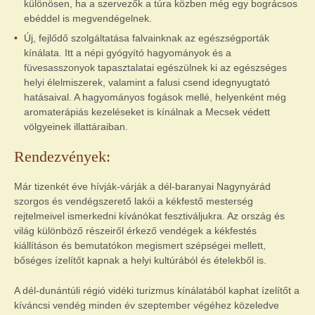
különösen, ha a szervezők a túra közben még egy bográcsos
ebéddel is megvendégelnek.
Új, fejlődő szolgáltatása falvainknak az egészségporták
kínálata. Itt a népi gyógyító hagyományok és a
füvesasszonyok tapasztalatai egészülnek ki az egészséges
helyi élelmiszerek, valamint a falusi csend idegnyugtató
hatásaival. A hagyományos fogások mellé, helyenként még
aromaterápiás kezeléseket is kínálnak a Mecsek védett
völgyeinek illattáraiban.
Rendezvények:
Már tizenkét éve hívják-várják a dél-baranyai Nagynyárád
szorgos és vendégszerető lakói a kékfestő mesterség
rejtelmeivel ismerkedni kívánókat fesztiváljukra. Az ország és
világ különböző részeiről érkező vendégek a kékfestés
kiállításon és bemutatókon megismert szépségei mellett,
bőséges ízelítőt kapnak a helyi kultúrából és ételekből is.
A dél-dunántúli régió vidéki turizmus kínálatából kaphat ízelítőt a
kíváncsi vendég minden év szeptember végéhez közeledve