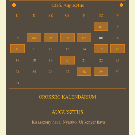
2026. Augusztus
H
K
SZ
CS
P
SZ
V
01
02
03
04
05
06
07
08
09
10
11
12
13
14
15
16
17
18
19
20
21
22
23
24
25
26
27
28
29
30
31
ÖRÖKSÉG KALENDÁRIUM
AUGUSZTUS
Kisasszony hava, Nyárutó, Új kenyér hava