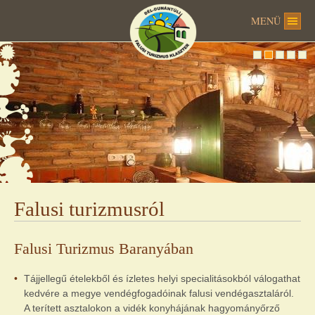
MENÜ
Falusi turizmusról
Falusi Turizmus Baranyában
Tájjellegű ételekből és ízletes helyi specialitásokból válogathat
kedvére a megye vendégfogadóinak falusi vendégasztaláról.
A terített asztalokon a vidék konyhájának hagyományőrző