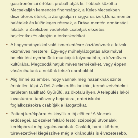
gasztronómiai értékeit próbálhatják ki. Többek között a
Mecsekalján kemencés finomságok, a Kelet-Mecsekben
disznótoros ételek, a Zengőalján magyaros ízek,Duna mentén
halételek és különleges rétesek, a Dráva mentén ormánsági
falatok, a Zselicben vadételek csábítják előzetes
bejelentkezés alapján a torkoskodókat.
A hagyományokkal való ismerkedésre ösztönöznek a falvak
kézműves mesterei. Egy-egy műhelylátogatás alkalmával
betekintést nyerhetünk munkájuk folyamatába, a kézműves
kultúrába. Megcsodálhatjuk míves termékeiket, vagy éppen
vásárolhatunk a nekünk tetsző darabokból.
Alig hinné az ember, hogy vannak még hazánknak szinte
érintetlen tájai. A Dél-Zselic erdős lankáin, természetvédelmi
területen található Gyűrűfű, az ökofalu ilyen. A település lakói
lovastúrára, tanösvény bejárásra, erdei iskolai
foglalkozásokra csábítják a látogatókat.
Pattanj kerékpárra és kinyílik a táj előtted! A Mecsek
erdőségei, az ezeket feltáró festői szépségű útvonalak
kerékpárral még izgalmasabbak. Családi, baráti körben,
túravezetővel kiegészítve még a kirándulás is élvezetesebb,