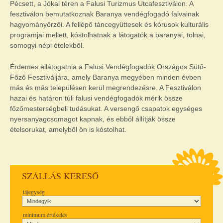
Pécsett, a Jókai téren a Falusi Turizmus Utcafesztiválon. A
fesztiválon bemutatkoznak Baranya vendégfogadó falvainak
hagyományőrzői. A fellépő táncegyüttesek és kórusok kulturális
programjai mellett, kóstolhatnak a látogatók a baranyai, tolnai,
somogyi népi ételekből.
Érdemes ellátogatnia a Falusi Vendégfogadók Országos Sütő-
Főző Fesztiváljára, amely Baranya megyében minden évben
más és más településen kerül megrendezésre. A Fesztiválon
hazai és határon túli falusi vendégfogadók mérik össze
főzőmesterségbeli tudásukat. A versengő csapatok egységes
nyersanyagcsomagot kapnak, és ebből állítják össze
ételsorukat, amelyből ön is kóstolhat.
SZÁLLÁS KERESŐ
tájegység
minimum értékelés