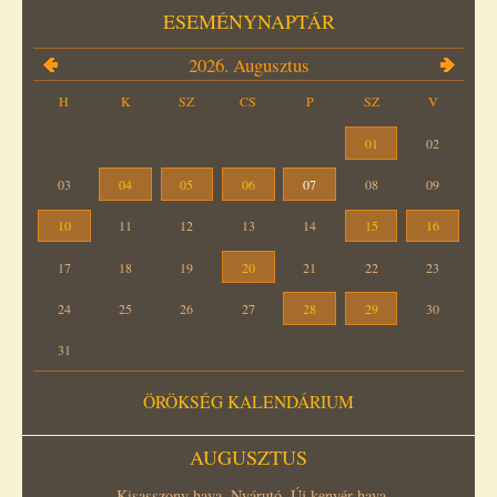
ESEMÉNYNAPTÁR
2026. Augusztus
H
K
SZ
CS
P
SZ
V
01
02
03
04
05
06
07
08
09
10
11
12
13
14
15
16
17
18
19
20
21
22
23
24
25
26
27
28
29
30
31
ÖRÖKSÉG KALENDÁRIUM
AUGUSZTUS
Kisasszony hava, Nyárutó, Új kenyér hava