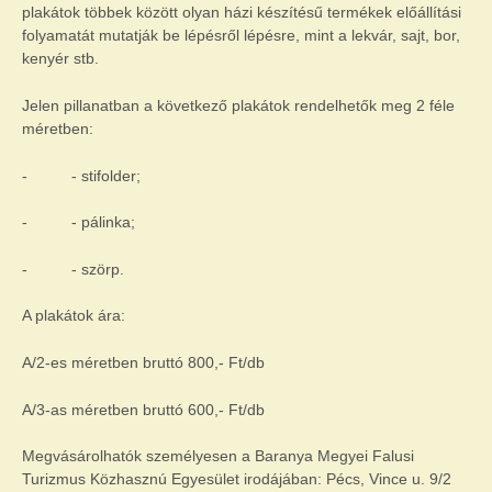
plakátok többek között olyan házi készítésű termékek előállítási
folyamatát mutatják be lépésről lépésre, mint a lekvár, sajt, bor,
kenyér stb.
Jelen pillanatban a következő plakátok rendelhetők meg 2 féle
méretben:
- - stifolder;
- - pálinka;
- - szörp.
A plakátok ára:
A/2-es méretben bruttó 800,- Ft/db
A/3-as méretben bruttó 600,- Ft/db
Megvásárolhatók személyesen a Baranya Megyei Falusi
Turizmus Közhasznú Egyesület irodájában: Pécs, Vince u. 9/2