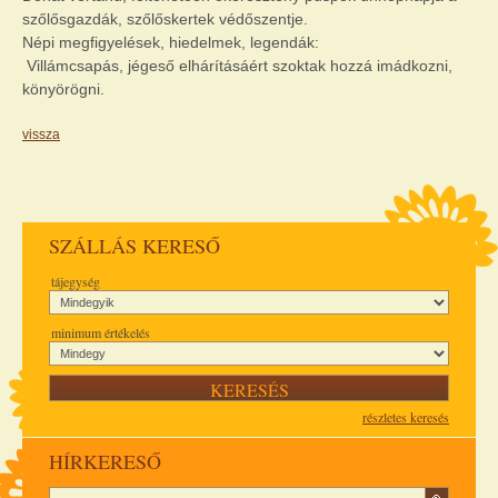
szőlősgazdák, szőlőskertek védőszentje.
Népi megfigyelések, hiedelmek, legendák:
Villámcsapás, jégeső elhárításáért szoktak hozzá imádkozni,
könyörögni.
vissza
SZÁLLÁS KERESŐ
tájegység
minimum értékelés
részletes keresés
HÍRKERESŐ