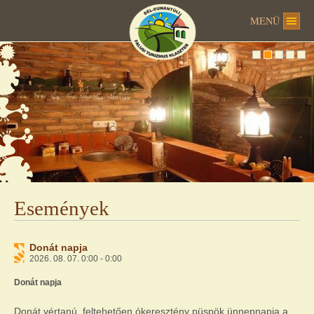
MENÜ
Események
Donát napja
2026. 08. 07. 0:00 - 0:00
Donát napja
Donát vértanú, feltehetően ókeresztény püspök ünnepnapja a