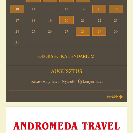
10
11
12
13
14
15
16
17
18
19
20
21
22
23
24
25
26
27
28
29
30
31
ÖRÖKSÉG KALENDÁRIUM
AUGUSZTUS
Kisasszony hava, Nyárutó, Új kenyér hava
tovább