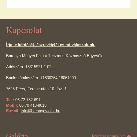
Kapcsolat
Írja le kérdését, észrevételét és mi válaszolunk.
Baranya Megyei Falusi Turizmus Közhasznú Egyesület
Adószám: 18315921-1-02
Bankszámlaszám: 71800264-16061200
7625 Pécs, Ferenc utca 10. fsz. 1.
Tel.:
06 72 782 691
Mobil:
06 70 413-8018
E-mail:
info@baranyavidek.hu
Galéria
Tovább az albumokhoz