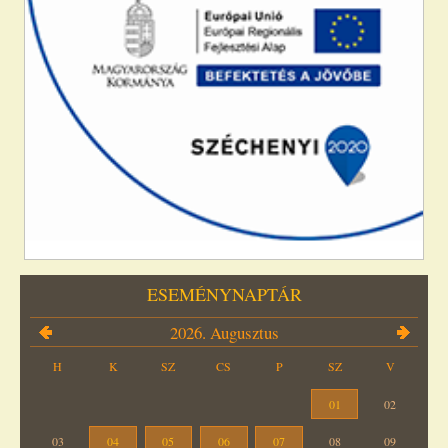
ESEMÉNYNAPTÁR
2026. Augusztus
H
K
SZ
CS
P
SZ
V
01
02
03
04
05
06
07
08
09