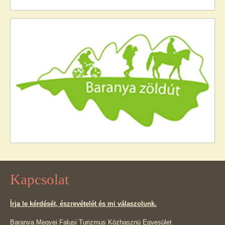
Kapcsolat
Írja le kérdését, észrevételét és mi válaszolunk.
Baranya Megyei Falusi Turizmus Közhasznú Egyesület