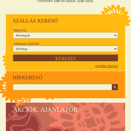
Összesen
158
db találat.
1/16
oldal.
SZÁLLÁS KERESŐ
tájegység
minimum értékelés
részletes keresés
HÍRKERESŐ
AKCIÓK, AJÁNLATOK