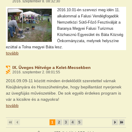
2016. szeptember 8. 08:32:30
2016.10.01-én szervezi meg idén 11.
alkalommal a Falusi Vendégfogadók
Nemzetközi Sütő-Főző Fesztiválját a
Baranya Megyei Falusi Turizmus
Közhasznú Egyesület és Báta Község
Önkormányzata, melynek helyszíne
ezúttal a Tolna megyei Báta lesz.
tovább
IX. Üveges Hétvége a Kelet-Mecsekben
2016. szeptember 2. 08:01:55
2016.09.09-11 között minden érdeklődőt szeretettel várnak
Kisújbányára és Hosszúheténybe, hogy bepillantást nyerjenek
az üvegfújás művészetébe. De sok egyéb érdekes program is
vár a kicsikre és a nagyokra!
tovább
1
2
3
4
5