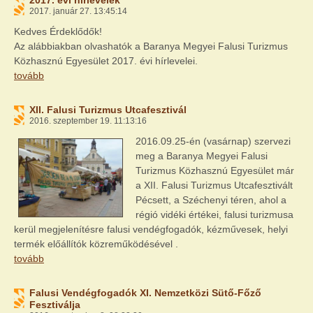
2017. évi hírlevelek
2017. január 27. 13:45:14
Kedves Érdeklődők!
Az alábbiakban olvashatók a Baranya Megyei Falusi Turizmus
Közhasznú Egyesület 2017. évi hírlevelei.
tovább
XII. Falusi Turizmus Utcafesztivál
2016. szeptember 19. 11:13:16
2016.09.25-én (vasárnap) szervezi
meg a Baranya Megyei Falusi
Turizmus Közhasznú Egyesület már
a XII. Falusi Turizmus Utcafesztivált
Pécsett, a Széchenyi téren, ahol a
régió vidéki értékei, falusi turizmusa
kerül megjelenítésre falusi vendégfogadók, kézművesek, helyi
termék előállítók közreműködésével .
tovább
Falusi Vendégfogadók XI. Nemzetközi Sütő-Főző
Fesztiválja