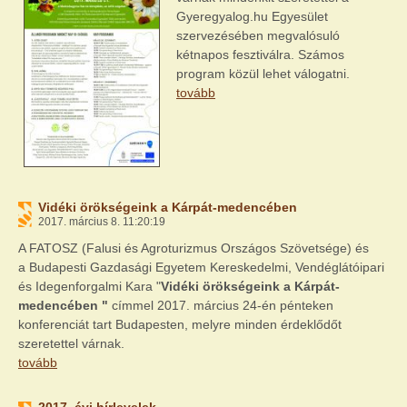
Gyeregyalog.hu Egyesület
szervezésében megvalósuló
kétnapos fesztiválra. Számos
program közül lehet válogatni.
tovább
Vidéki örökségeink a Kárpát-medencében
2017. március 8. 11:20:19
A FATOSZ (Falusi és Agroturizmus Országos Szövetsége) és
a Budapesti Gazdasági Egyetem Kereskedelmi, Vendéglátóipari
és Idegenforgalmi Kara "
Vidéki örökségeink a Kárpát-
medencében "
címmel 2017. március 24-én pénteken
konferenciát tart Budapesten, melyre minden érdeklődőt
szeretettel várnak.
tovább