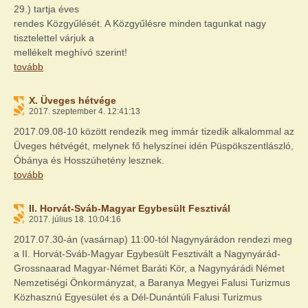
29.) tartja éves
rendes Közgyűlését. A Közgyűlésre minden tagunkat nagy
tisztelettel várjuk a
mellékelt meghívó szerint!
tovább
X. Üveges hétvége
2017. szeptember 4. 12:41:13
2017.09.08-10 között rendezik meg immár tizedik alkalommal az
Üveges hétvégét, melynek fő helyszínei idén Püspökszentlászló,
Óbánya és Hosszúhetény lesznek.
tovább
II. Horvát-Sváb-Magyar Egybesült Fesztivál
2017. július 18. 10:04:16
2017.07.30-án (vasárnap) 11:00-tól Nagynyárádon rendezi meg
a II. Horvát-Sváb-Magyar Egybesült Fesztivált a Nagynyárád-
Grossnaarad Magyar-Német Baráti Kör, a Nagynyárádi Német
Nemzetiségi Önkormányzat, a Baranya Megyei Falusi Turizmus
Közhasznú Egyesület és a Dél-Dunántúli Falusi Turizmus