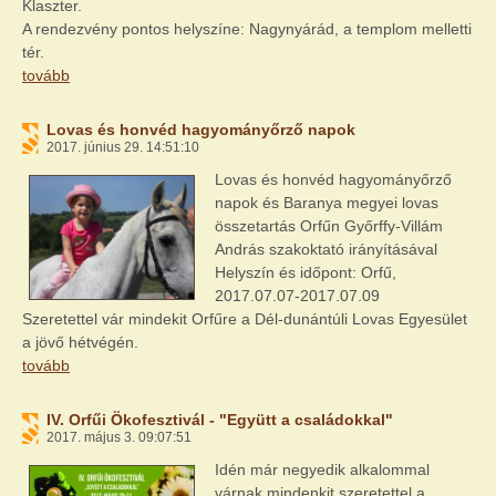
Klaszter.
A rendezvény pontos helyszíne: Nagynyárád, a templom melletti
tér.
tovább
Lovas és honvéd hagyományőrző napok
2017. június 29. 14:51:10
Lovas és honvéd hagyományőrző
napok és Baranya megyei lovas
összetartás Orfűn Győrffy-Villám
András szakoktató irányításával
Helyszín és időpont: Orfű,
2017.07.07-2017.07.09
Szeretettel vár mindekit Orfűre a Dél-dunántúli Lovas Egyesület
a jövő hétvégén.
tovább
IV. Orfűi Ökofesztivál - "Együtt a családokkal"
2017. május 3. 09:07:51
Idén már negyedik alkalommal
várnak mindenkit szeretettel a