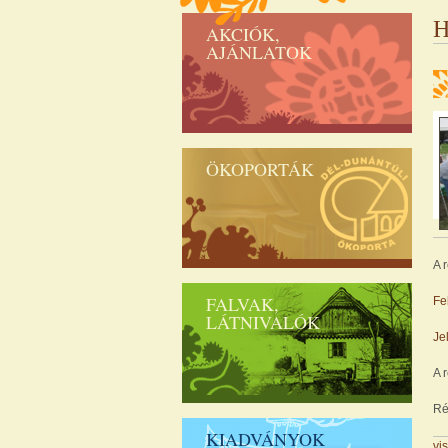
H
AKCIÓK,
AJÁNLATOK
ÖKOPORTÁK
A 
FALVAK,
Fe
LÁTNIVALÓK
Je
A 
Ré
KIADVÁNYOK
vi