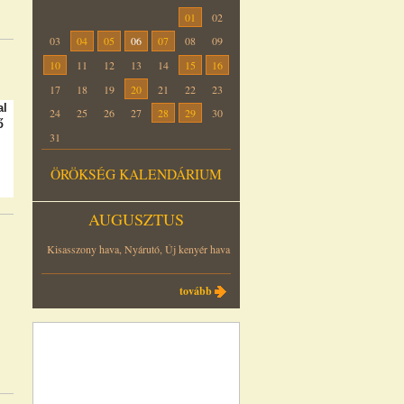
01
02
03
04
05
06
07
08
09
10
11
12
13
14
15
16
17
18
19
20
21
22
23
al
24
25
26
27
28
29
30
ő
31
ÖRÖKSÉG KALENDÁRIUM
AUGUSZTUS
Kisasszony hava, Nyárutó, Új kenyér hava
tovább