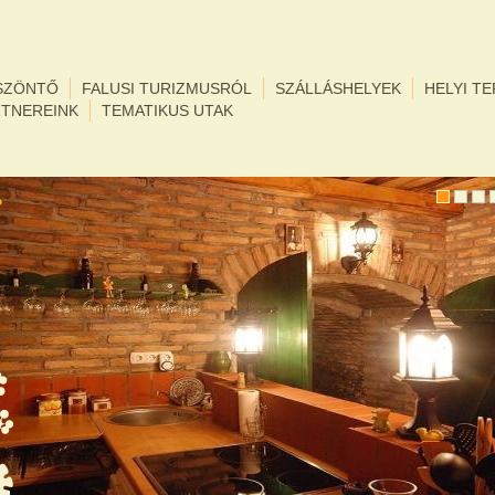
SZÖNTŐ
FALUSI TURIZMUSRÓL
SZÁLLÁSHELYEK
HELYI T
RTNEREINK
TEMATIKUS UTAK