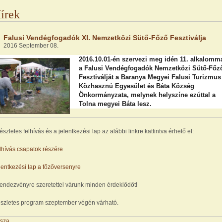
írek
Falusi Vendégfogadók XI. Nemzetközi Sütő-Főző Fesztiválja
2016 September 08.
2016.10.01-én szervezi meg idén 11. alkalomm
a Falusi Vendégfogadók Nemzetközi Sütő-Főz
Fesztiválját a Baranya Megyei Falusi Turizmus
Közhasznú Egyesület és Báta Község
Önkormányzata, melynek helyszíne ezúttal a
Tolna megyei Báta lesz.
részletes felhívás és a jelentkezési lap az alábbi linkre kattintva érhető el:
lhívás csapatok részére
lentkezési lap a főzőversenyre
rendezvényre szeretettel várunk minden érdeklődőt!
szletes program szeptember végén várható.
ssza