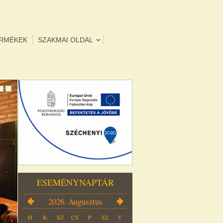
ERMÉKEK
SZAKMAI OLDAL
ESEMÉNYNAPTÁR
2026. Augusztus
H
K
SZ
CS
P
SZ
V