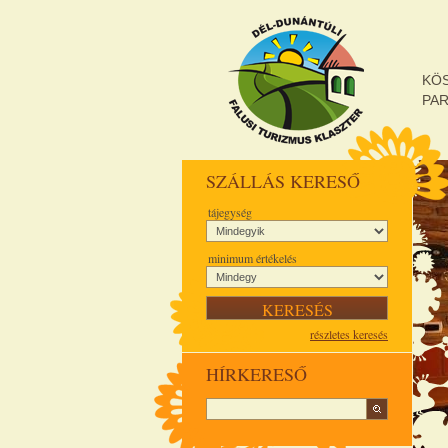
KÖ
PA
SZÁLLÁS KERESŐ
tájegység
minimum értékelés
részletes keresés
HÍRKERESŐ