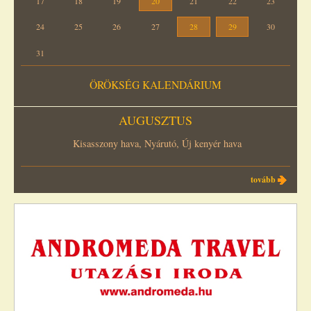
17
18
19
20
21
22
23
24
25
26
27
28
29
30
31
ÖRÖKSÉG KALENDÁRIUM
AUGUSZTUS
Kisasszony hava, Nyárutó, Új kenyér hava
tovább