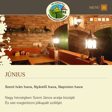
MENÜ
JÚNIUS
Szent Iván hava, Nyárelő hava, Napisten hava
Nagy hévségben Szent János aratja búzáját
És siet megkötözni jólkapált szőlőjét.