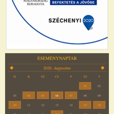
ESEMÉNYNAPTÁR
2026. Augusztus
H
K
SZ
CS
P
SZ
V
01
02
03
04
05
06
07
08
09
10
11
12
13
14
15
16