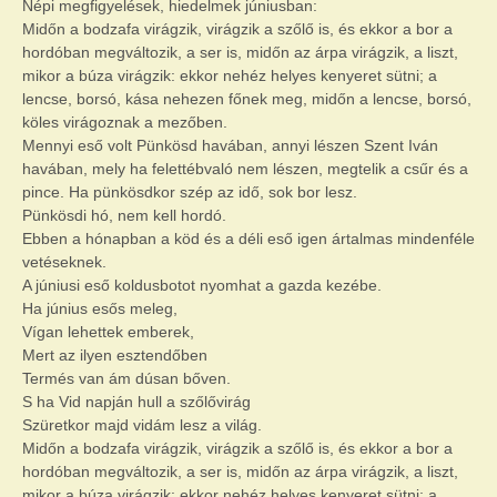
Népi megfigyelések, hiedelmek júniusban:
Midőn a bodzafa virágzik, virágzik a szőlő is, és ekkor a bor a
hordóban megváltozik, a ser is, midőn az árpa virágzik, a liszt,
mikor a búza virágzik: ekkor nehéz helyes kenyeret sütni; a
lencse, borsó, kása nehezen főnek meg, midőn a lencse, borsó,
köles virágoznak a mezőben.
Mennyi eső volt Pünkösd havában, annyi lészen Szent Iván
havában, mely ha felettébvaló nem lészen, megtelik a csűr és a
pince. Ha pünkösdkor szép az idő, sok bor lesz.
Pünkösdi hó, nem kell hordó.
Ebben a hónapban a köd és a déli eső igen ártalmas mindenféle
vetéseknek.
A júniusi eső koldusbotot nyomhat a gazda kezébe.
Ha június esős meleg,
Vígan lehettek emberek,
Mert az ilyen esztendőben
Termés van ám dúsan bőven.
S ha Vid napján hull a szőlővirág
Szüretkor majd vidám lesz a világ.
Midőn a bodzafa virágzik, virágzik a szőlő is, és ekkor a bor a
hordóban megváltozik, a ser is, midőn az árpa virágzik, a liszt,
mikor a búza virágzik: ekkor nehéz helyes kenyeret sütni; a