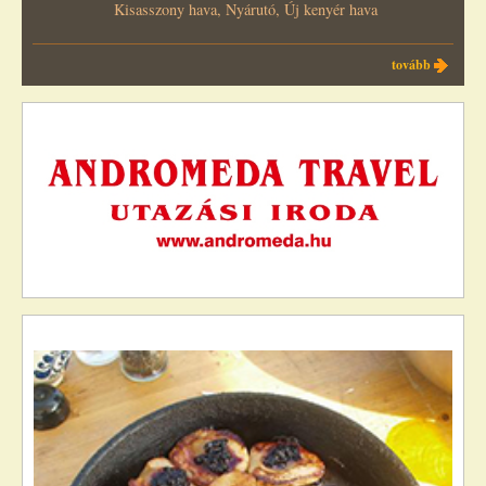
Kisasszony hava, Nyárutó, Új kenyér hava
tovább