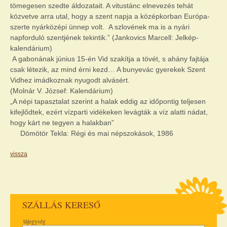
tömegesen szedte áldozatait. A vitustánc elnevezés tehát
közvetve arra utal, hogy a szent napja a középkorban Európa-
szerte nyárközépi ünnep volt. A szlovének ma is a nyári
napforduló szentjének tekintik.” (Jankovics Marcell: Jelkép-
kalendárium)
A gabonának június 15-én Vid szakítja a tövét, s ahány fajtája
csak létezik, az mind érni kezd… A bunyevác gyerekek Szent
Vidhez imádkoznak nyugodt alvásért.
(Molnár V. József: Kalendárium)
„A népi tapasztalat szerint a halak eddig az időpontig teljesen
kifejlődtek, ezért vízparti vidékeken levágták a víz alatti nádat,
hogy kárt ne tegyen a halakban”
Dömötör Tekla: Régi és mai népszokások, 1986
vissza
SZÁLLÁS KERESŐ
tájegység