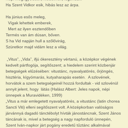
Ha Szent Vidkor esik, hibás lesz az árpa.
Ha június esős meleg,
Vígak lehettek emberek,
Mert az ilyen esztendőben
Termés van ám dúsan, bőven.
S ha Vid napján hull a szőlővirág,
Szüretkor majd vidám lesz a világ.
„Vitus”, „Vida”, ifjú ókeresztény vértanú, a középkor végének
kedvelt pártfogója, segítőszent; a hiedelem szerint közbenjár
betegségek elűzésében: vitustánc, nyavalyatörés, őrjöngés,
hisztéria, kígyómarás, kutyaharapás esetén. A szlovének,
horvátok a szem betegségeinél hozzá fordultak - vid szlovénül
annyit jelent, hogy látás (Halász Albert: Jeles napok, népi
ünnepek a Muravidéken, 1999)
„Vitus a már emlegetett nyavalyatörés, a vitustánc (latin chorea
Sancti Viti) elleni segítőszent volt. A középkorban valóságos
járvánnyá dagadó tánctébolyt hívták jánostáncnak, Szent János
táncának is, mivel a betegség a nagy napforduló ünnepén,
Szent Iván-napkor járt pogány eredetű tűztánc alkalmával