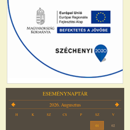
ESEMÉNYNAPTÁR
2026. Augusztus
H
K
SZ
CS
P
SZ
V
01
02