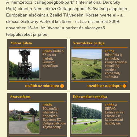
A "nemzetközi csillagoségbolt-park" (International Dark Sky
Park) címet a Nemzetközi Csillagoségbolt Szövetség alapította.
Európában elsőként a Zselici Tájvédelmi Körzet nyerte el - a
skóciai Galloway Parkkal közösen - ezt az elismerést 2009.
november 16-án. Az útvonal a parkot és akörnyező
településeket járja be.
Meteor Kilátó
Nemzedékek parkja
Leírás
Kilátó a
Leírás
67-es út)
Bőszénfa új
mellett,
színfoltja,
Simonfa
kikapcsolódási
közelében
lehetőség
minden
korosztály
számára
tovább az adatlapra
tovább az adatlapra
Szarvasfarm
Fahasználati tanpálya
Leírás
Leírás
A
Bőszénfán
SEFAG
található a
Erdészeti és
Kaposvári
Faipari Zrt.
Egyetem EC
fahasználati
Vadgazdálkodási
tanpályája.
Tájközpontja.