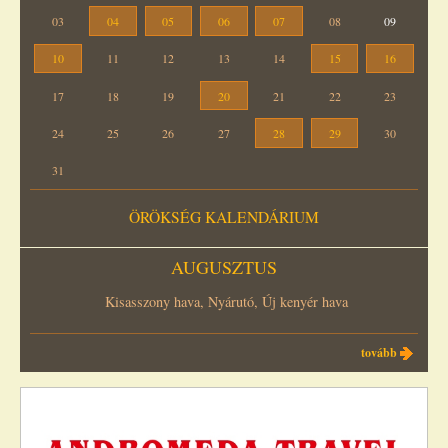
03
04
05
06
07
08
09
10
11
12
13
14
15
16
17
18
19
20
21
22
23
24
25
26
27
28
29
30
31
ÖRÖKSÉG KALENDÁRIUM
AUGUSZTUS
Kisasszony hava, Nyárutó, Új kenyér hava
tovább