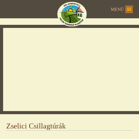
MENÜ
Ez az oldal nem tudja megfelelően betölteni a
Google Térképet.
OK
Ez a webhely az Ön tulajdonában van?
Zselici Csillagtúrák