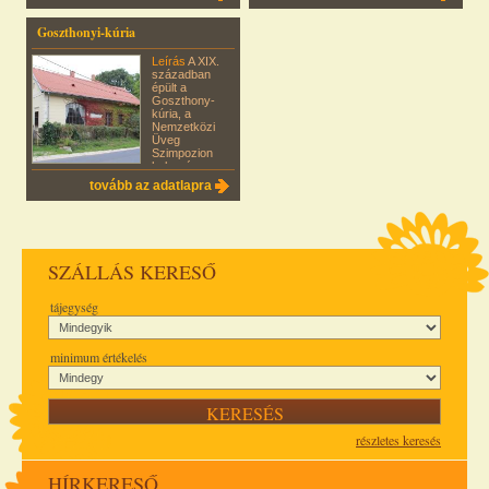
Goszthonyi-kúria
Leírás
A XIX.
században
épült a
Goszthony-
kúria, a
Nemzetközi
Üveg
Szimpozion
helyszíne.
tovább az adatlapra
SZÁLLÁS KERESŐ
tájegység
minimum értékelés
részletes keresés
HÍRKERESŐ