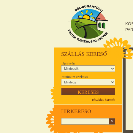
KÖ
PA
SZÁLLÁS KERESŐ
tájegység
minimum értékelés
részletes keresés
HÍRKERESŐ