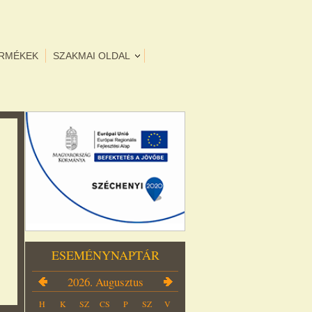
ERMÉKEK
SZAKMAI OLDAL
ESEMÉNYNAPTÁR
2026. Augusztus
H
K
SZ
CS
P
SZ
V