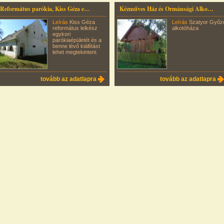
Református parókia, Kiss Géza emlékház
Kézműves Ház és Ormánsági Alkotóműhely
Leírás
Kiss Géza
Leírás
Szatyor Győz
református lelkész
alkotóháza
egykori
parókiaépületét és a
benne lévő kiállítást
lehet megtekinteni.
tovább az adatlapra
tovább az adatlapra