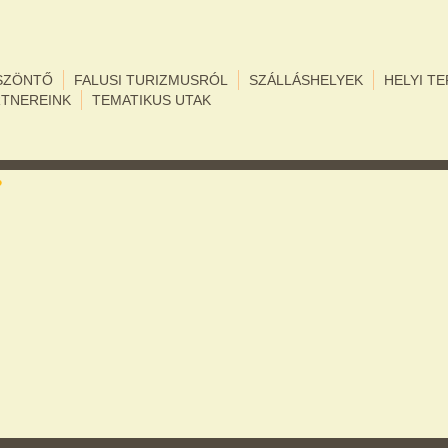
SZÖNTŐ
FALUSI TURIZMUSRÓL
SZÁLLÁSHELYEK
HELYI T
RTNEREINK
TEMATIKUS UTAK
Ez az oldal nem tudja megfelelően betölteni a
Google Térképet.
OK
Ez a webhely az Ön tulajdonában van?