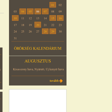
01
02
03
04
05
06
07
08
09
10
11
12
13
14
15
16
17
18
19
20
21
22
23
24
25
26
27
28
29
30
31
ÖRÖKSÉG KALENDÁRIUM
AUGUSZTUS
s
Kisasszony hava, Nyárutó, Új kenyér hava
k
tovább