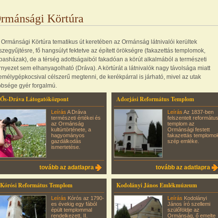
rmánsági Körtúra
 Ormánsági Körtúra tematikus út keretében az Ormánság látnivalói kerültek
szegyűjtésre, fő hangsúlyt fektetve az épített örökségre (fakazettás templomok,
lpasházak), de a térség adottságaiból fakadóan a körút alkalmából a természeti
rnyezet sem elhanyagolható (Dráva). A körtúrát a látnivalók nagy távolsága miatt
emélygépkocsival célszerű megtenni, de kerékpárral is járható, mivel az utak
bbsége gyér forgalmú.
Ős-Dráva Látogatóközpont
Adorjási Református Templom
Leírás
A Dráva
Leírás
Az 1837-ben
természeti értékei és
felszentelt reformátu
az Ormánság
templom az
kultúrtörténete, a
Ormánsági festett
hagyományos
fakazettás templomo
gazdálkodás
szép emléke.
ismertetése.
tovább az adatlapra
tovább az adatlapra
Kórósi Református Templom
Kodolányi János Emlékmúzeum
Leírás
Kórós az 1790-
Leírás
Kodolányi
es évekig egy fából
János író szellemi
épült templommal
szülőföldje az
rendelkezett, II.
Ormánság, ő emelte