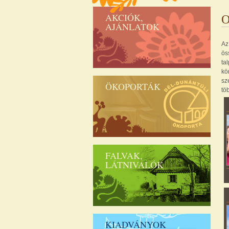
AKCIÓK,
O
AJÁNLATOK
Az
ös
ta
kö
sz
ÖKOPORTÁK
tö
FALVAK,
LÁTNIVALÓK
KIADVÁNYOK