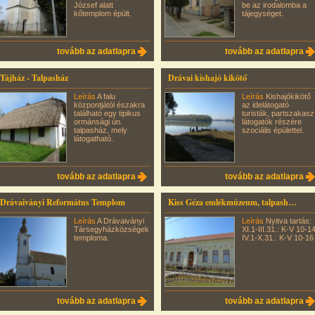
József alatt
be az irodalomba a
kőtemplom épült.
tájegységet.
tovább az adatlapra
tovább az adatlapra
Tájház - Talpasház
Drávai kishajó kikötő
Leírás
A falu
Leírás
Kishajókikötő
központjától északra
az idelátogató
található egy tipikus
turisták, partszakasz
ormánsági ún.
látogatók részére
talpasház, mely
szociális épülettel.
látogatható.
tovább az adatlapra
tovább az adatlapra
Drávaiványi Református Templom
Kiss Géza emlékmúzeum, talpasház és skanzen
Leírás
A Drávaiványi
Leírás
Nyitva tartás:
Társegyházközségek
XI.1-III.31.: K-V 10-14
temploma.
IV.1-X.31.: K-V 10-16
tovább az adatlapra
tovább az adatlapra