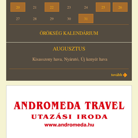
20
21
22
23
24
25
26
27
28
29
30
31
ÖRÖKSÉG KALENDÁRIUM
AUGUSZTUS
Kisasszony hava, Nyárutó, Új kenyér hava
tovább