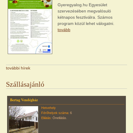
Gyeregyalog.hu Egyesület
szervezésében megvalósuló
kétnapos fesztiválra. Számos
program közül lehet válogatni.
tovább
további hírek
Szállásajánló
Bertag Vendégház
Hetvehely
Férőhelyek száma:
6
Ellátás:
Önellátás.