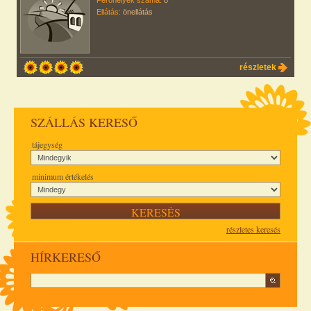
Férőhelyek száma:
8
Ellátás:
önellátás
részletek
SZÁLLÁS KERESŐ
tájegység
minimum értékelés
részletes keresés
HÍRKERESŐ