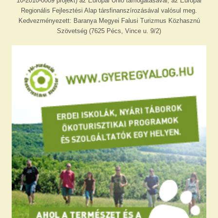
10-2010-0009 projekt) az Európai Unió támogatásával, az Európai
Regionális Fejlesztési Alap társfinanszírozásával valósul meg.
Kedvezményezett: Baranya Megyei Falusi Turizmus Közhasznú
Szövetség (7625 Pécs, Vince u. 9/2)