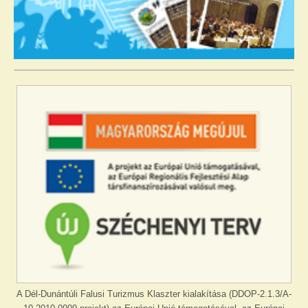
A Dél-Dunántúli Falusi Turizmus Klaszter kialakítása (DDOP-2.1.3/A-