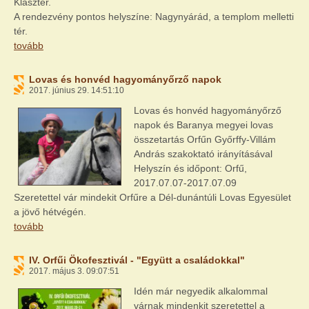
Klaszter.
A rendezvény pontos helyszíne: Nagynyárád, a templom melletti
tér.
tovább
Lovas és honvéd hagyományőrző napok
2017. június 29. 14:51:10
Lovas és honvéd hagyományőrző
napok és Baranya megyei lovas
összetartás Orfűn Győrffy-Villám
András szakoktató irányításával
Helyszín és időpont: Orfű,
2017.07.07-2017.07.09
Szeretettel vár mindekit Orfűre a Dél-dunántúli Lovas Egyesület
a jövő hétvégén.
tovább
IV. Orfűi Ökofesztivál - "Együtt a családokkal"
2017. május 3. 09:07:51
Idén már negyedik alkalommal
várnak mindenkit szeretettel a