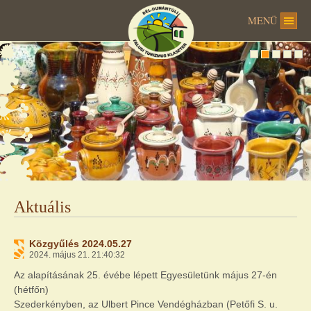
MENÜ
Aktuális
Közgyűlés 2024.05.27
2024. május 21. 21:40:32
Az alapításának 25. évébe lépett Egyesületünk május 27-én
(hétfőn)
Szederkényben, az Ulbert Pince Vendégházban (Petőfi S. u.