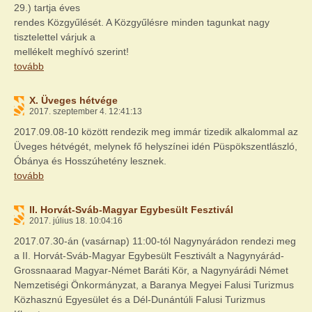
29.) tartja éves
rendes Közgyűlését. A Közgyűlésre minden tagunkat nagy
tisztelettel várjuk a
mellékelt meghívó szerint!
tovább
X. Üveges hétvége
2017. szeptember 4. 12:41:13
2017.09.08-10 között rendezik meg immár tizedik alkalommal az
Üveges hétvégét, melynek fő helyszínei idén Püspökszentlászló,
Óbánya és Hosszúhetény lesznek.
tovább
II. Horvát-Sváb-Magyar Egybesült Fesztivál
2017. július 18. 10:04:16
2017.07.30-án (vasárnap) 11:00-tól Nagynyárádon rendezi meg
a II. Horvát-Sváb-Magyar Egybesült Fesztivált a Nagynyárád-
Grossnaarad Magyar-Német Baráti Kör, a Nagynyárádi Német
Nemzetiségi Önkormányzat, a Baranya Megyei Falusi Turizmus
Közhasznú Egyesület és a Dél-Dunántúli Falusi Turizmus