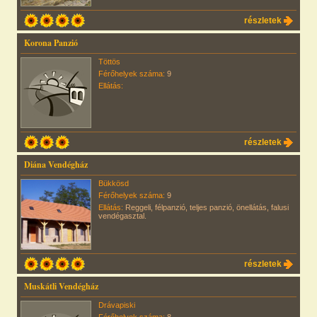
részletek
Korona Panzió
Töttös
Férőhelyek száma:
9
Ellátás:
részletek
Diána Vendégház
Bükkösd
Férőhelyek száma:
9
Ellátás:
Reggeli, félpanzió, teljes panzió, önellátás, falusi
vendégasztal.
részletek
Muskátli Vendégház
Drávapiski