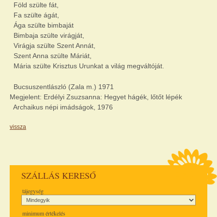
Föld szülte fát,
Fa szülte ágát,
Ága szülte bimbaját
Bimbaja szülte virágját,
Virágja szülte Szent Annát,
Szent Anna szülte Máriát,
Mária szülte Krisztus Urunkat a világ megváltóját.
Bucsuszentlászló (Zala m.) 1971
Megjelent: Erdélyi Zsuzsanna: Hegyet hágék, lőtőt lépék
Archaikus népi imádságok, 1976
vissza
SZÁLLÁS KERESŐ
tájegység
minimum értékelés