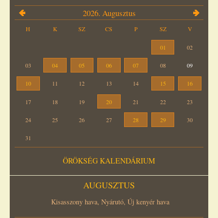
2026. Augusztus
H
K
SZ
CS
P
SZ
V
01
02
03
04
05
06
07
08
09
10
11
12
13
14
15
16
17
18
19
20
21
22
23
24
25
26
27
28
29
30
31
ÖRÖKSÉG KALENDÁRIUM
AUGUSZTUS
Kisasszony hava, Nyárutó, Új kenyér hava