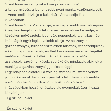
Szent Anna napján „szakad meg a kender töve”,
a kendernyüvés, a legnehezebb nyári munka kezdőnapja volt.
Anna esője hizlalja a kukoricát. Anna esője jó a
kukoricának.
Szent Anna Szűz Mária anyja, a legnépszerűbb szentek egyike,
középkori templomaink tekintélyes részének védőszentje, a
középkori művészetek, legendák, népénekek, archaikus népi
imádságok egyik legkedveltebb alakja. Az asszonyok,
gazdasszonyok, különös tiszteletben tartották, védőszentjüknek
a keddi napot szentelték, és Kedd asszonya néven emlegették.
Védőszentjüknek tartották még a bányászok, szabók,
asztalosok, szövőmunkások, seprűkötők, mindazok, akiknek a
munkája a gazdasszonysággal összefüggött.
Legendájában előfordul a zöld ág szimbólum, személyéhez
jámbor képzetek fűződtek, újévi, lakodalmi köszöntők említik
nevét, védekező, bajelhárító archaikus és ráolvasó
imádságokban hozzá fohászkodtak, gyermekáldásért hozzá
könyörögtek.
Ég szülte Földet
Ég szülte Földet