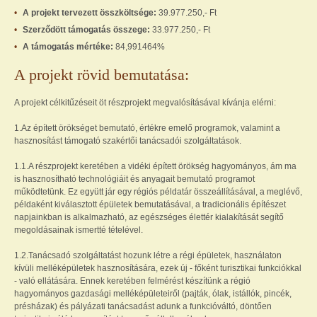
A projekt tervezett összköltsége:
39.977.250,- Ft
Szerződött támogatás összege:
33.977.250,- Ft
A támogatás mértéke:
84,991464%
A projekt rövid bemutatása:
A projekt célkitűzéseit öt részprojekt megvalósításával kívánja elérni:
1.Az épített örökséget bemutató, értékre emelő programok, valamint a
hasznosítást támogató szakértői tanácsadói szolgáltatások.
1.1.A részprojekt keretében a vidéki épített örökség hagyományos, ám ma
is hasznosítható technológiáit és anyagait bemutató programot
működtetünk. Ez együtt jár egy régiós példatár összeállításával, a meglévő,
példaként kiválasztott épületek bemutatásával, a tradicionális építészet
napjainkban is alkalmazható, az egészséges élettér kialakítását segítő
megoldásainak ismertté tételével.
1.2.Tanácsadó szolgáltatást hozunk létre a régi épületek, használaton
kívüli melléképületek hasznosítására, ezek új - főként turisztikai funkciókkal
- való ellátására. Ennek keretében felmérést készítünk a régió
hagyományos gazdasági melléképületeiről (pajták, ólak, istállók, pincék,
présházak) és pályázati tanácsadást adunk a funkcióváltó, döntően