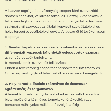
mozgósítására koncentrálja 2011-ben.
A klaszter tagsága öt tevékenység csoport köré szerveződő,
döntően cégekből, vállalkozásokból áll. Hozzájuk csatlakozik a
falusi vendégfogadókat tömörítő három megyei falusi turizmus
szakmai civil szervezet az általuk képviselt szolgáltatókkal és
helyi, térségi egyesületekkel együtt. A tagság öt fő tevékenységi
csoportja:
1. Vendégfogadók és szervezők, szakemberek felkészítése,
differenciált képzések különböző célcsoportok számára,
a. vendégfogadók tanfolyamai,
b. menedzserek, szervezők felkészítése.
Ebben a tevékenység csoportban felsőoktatási intézmény és
OKJ-s képzést nyújtó oktatási vállalkozás egyaránt megjelenik.
2. Helyi termékelőállítás (kézműves és élelmiszer,
agrártermék) és forgalmazás.
A terméklánc valamennyi fázisából érkeznek vállalkozások a
biotermeléstől a kézműves termékeket értékesítő, vagy
bemutató műhelyeket működtető szolgáltatókig.