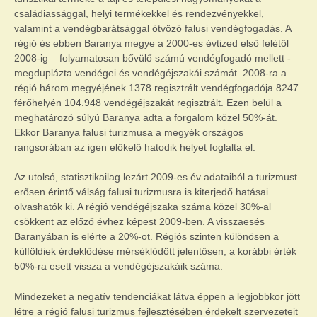
családiassággal, helyi termékekkel és rendezvényekkel,
valamint a vendégbarátsággal ötvöző falusi vendégfogadás. A
régió és ebben Baranya megye a 2000-es évtized első felétől
2008-ig – folyamatosan bővülő számú vendégfogadó mellett -
megduplázta vendégei és vendégéjszakái számát. 2008-ra a
régió három megyéjének 1378 regisztrált vendégfogadója 8247
férőhelyén 104.948 vendégéjszakát regisztrált. Ezen belül a
meghatározó súlyú Baranya adta a forgalom közel 50%-át.
Ekkor Baranya falusi turizmusa a megyék országos
rangsorában az igen előkelő hatodik helyet foglalta el.
Az utolsó, statisztikailag lezárt 2009-es év adataiból a turizmust
erősen érintő válság falusi turizmusra is kiterjedő hatásai
olvashatók ki. A régió vendégéjszaka száma közel 30%-al
csökkent az előző évhez képest 2009-ben. A visszaesés
Baranyában is elérte a 20%-ot. Régiós szinten különösen a
külföldiek érdeklődése mérséklődött jelentősen, a korábbi érték
50%-ra esett vissza a vendégéjszakáik száma.
Mindezeket a negatív tendenciákat látva éppen a legjobbkor jött
létre a régió falusi turizmus fejlesztésében érdekelt szervezeteit