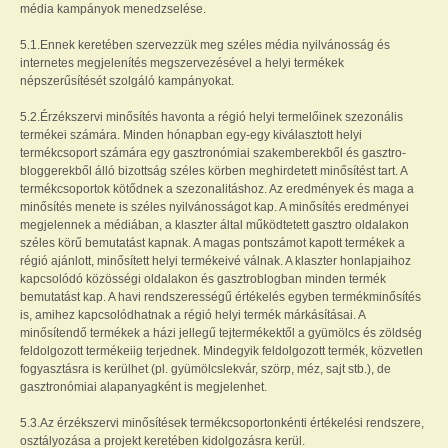
média kampányok menedzselése.
5.1.Ennek keretében szervezzük meg széles média nyilvánosság és
internetes megjelenítés megszervezésével a helyi termékek
népszerűsítését szolgáló kampányokat.
5.2.Érzékszervi minősítés havonta a régió helyi termelőinek szezonális
termékei számára. Minden hónapban egy-egy kiválasztott helyi
termékcsoport számára egy gasztronómiai szakemberekből és gasztro-
bloggerekből álló bizottság széles körben meghirdetett minősítést tart. A
termékcsoportok kötődnek a szezonalitáshoz. Az eredmények és maga a
minősítés menete is széles nyilvánosságot kap. A minősítés eredményei
megjelennek a médiában, a klaszter által működtetett gasztro oldalakon
széles körű bemutatást kapnak. A magas pontszámot kapott termékek a
régió ajánlott, minősített helyi termékeivé válnak. A klaszter honlapjaihoz
kapcsolódó közösségi oldalakon és gasztroblogban minden termék
bemutatást kap. A havi rendszerességű értékelés egyben termékminősítés
is, amihez kapcsolódhatnak a régió helyi termék márkásításai. A
minősítendő termékek a házi jellegű tejtermékektől a gyümölcs és zöldség
feldolgozott termékeiig terjednek. Mindegyik feldolgozott termék, közvetlen
fogyasztásra is kerülhet (pl. gyümölcslekvár, szörp, méz, sajt stb.), de
gasztronómiai alapanyagként is megjelenhet.
5.3.Az érzékszervi minősítések termékcsoportonkénti értékelési rendszere,
osztályozása a projekt keretében kidolgozásra kerül.