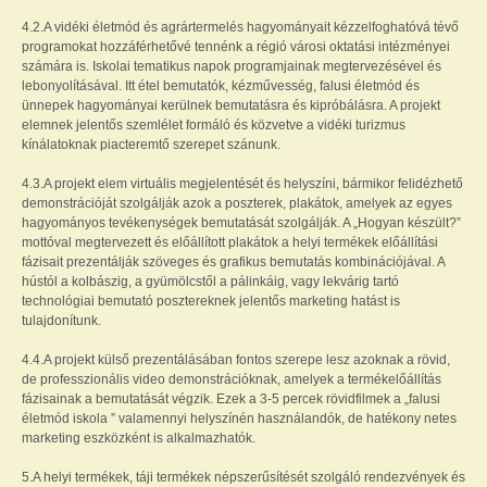
4.2.A vidéki életmód és agrártermelés hagyományait kézzelfoghatóvá tévő
programokat hozzáférhetővé tennénk a régió városi oktatási intézményei
számára is. Iskolai tematikus napok programjainak megtervezésével és
lebonyolításával. Itt étel bemutatók, kézművesség, falusi életmód és
ünnepek hagyományai kerülnek bemutatásra és kipróbálásra. A projekt
elemnek jelentős szemlélet formáló és közvetve a vidéki turizmus
kínálatoknak piacteremtő szerepet szánunk.
4.3.A projekt elem virtuális megjelentését és helyszíni, bármikor felidézhető
demonstrációját szolgálják azok a poszterek, plakátok, amelyek az egyes
hagyományos tevékenységek bemutatását szolgálják. A „Hogyan készült?”
mottóval megtervezett és előállított plakátok a helyi termékek előállítási
fázisait prezentálják szöveges és grafikus bemutatás kombinációjával. A
hústól a kolbászig, a gyümölcstől a pálinkáig, vagy lekvárig tartó
technológiai bemutató posztereknek jelentős marketing hatást is
tulajdonítunk.
4.4.A projekt külső prezentálásában fontos szerepe lesz azoknak a rövid,
de professzionális video demonstrációknak, amelyek a termékelőállítás
fázisainak a bemutatását végzik. Ezek a 3-5 percek rövidfilmek a „falusi
életmód iskola ” valamennyi helyszínén használandók, de hatékony netes
marketing eszközként is alkalmazhatók.
5.A helyi termékek, táji termékek népszerűsítését szolgáló rendezvények és