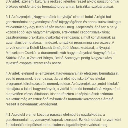
3.A vidéki szellemi kulturális örökség jelentős részét alkotó gasztronómiai
örökség értékfeltáró és bemutató programjai, turisztikai szolgáltatásai.
3.1.A részprojekt „Nagymamáink konyhája” címmel indul. A régió hat
gasztronómiai hagyományait őrző tájegységében és annak turisztikailag is
frekventált egy-egy településén valósul meg. A fejlesztés lépései: a helyi
közösségből egy hagyományápoló, értékfeltáró csoport kialakítása;
gasztronómiai praktikum, gyakorlat létrehozása; a múlt konyhájának az
autentikus bemutatása; mindezek turisztikai programmá szervezése. A
tervek szerint a Keleti-Mecsek térségéből Mecseknádasd, a Nyugati-
Mecsekben Cserkút, a dunamenti sváb hagyományokat Nagynyárád, a
Sárközt Báta, a Zselicet Bánya, Belső-Somogyot pedig Nagyszakácsi
fejlesztő csapatai szerveznék össze.
4.A vidéki életmód jellemzőinek, hagyományainak életszerű bemutatását
segítő programok létrehozása, „falusi életmód iskolák” és iskolai
programok létrehozása és menedzselése. A részprojekt az „erdei iskolák”
mintájára a falusi hagyományok, a vidéki életmód bemutatását végezné el
alapvetően városi általános, kisebb részben középiskolások számára.
Mellettük még az érdeklődő második és harmadik korcsoport elérhető
részeit is bevonnánk vendégként.
4.1.A projekt elemei között a paraszti életmód és gazdálkodás, a
gasztronómiai hagyományok kapnak szerepet. Ez kirándulási helyszínként
funkcionáló települések erre alkalmas fogadóhelyein valósul meg.