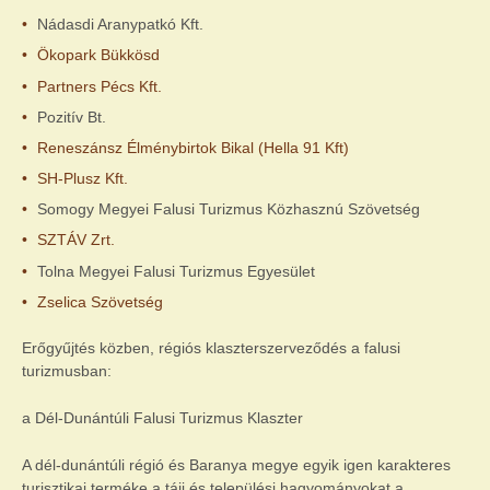
Nádasdi Aranypatkó Kft.
Ökopark Bükkösd
Partners Pécs Kft.
Pozitív Bt.
Reneszánsz Élménybirtok Bikal (Hella 91 Kft)
SH-Plusz Kft.
Somogy Megyei Falusi Turizmus Közhasznú Szövetség
SZTÁV Zrt.
Tolna Megyei Falusi Turizmus Egyesület
Zselica Szövetség
Erőgyűjtés közben, régiós klaszterszerveződés a falusi
turizmusban:
a Dél-Dunántúli Falusi Turizmus Klaszter
A dél-dunántúli régió és Baranya megye egyik igen karakteres
turisztikai terméke a táji és települési hagyományokat a