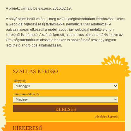
A projekt várható befejezése: 2015.02.19.
A pályázaton belül valósult meg az Örökségkalendárium létrehozása illetve
a weboldal fejlesztése új tartalmakkal (tematikus utak adatbázis). A
pályázat során elkészült a mobil layout, így weboldal mobiltelefonon
keresztül is elérhető. A szálláskereső, a tematikus utak adatbázis illetve az
Örökségkalendárium okostelefonokon is használható lesz egy ingyen
letölthető androidos alkalmazással.
SZÁLLÁS KERESŐ
tájegység
minimum értékelés
részletes keresés
HÍRKERESŐ