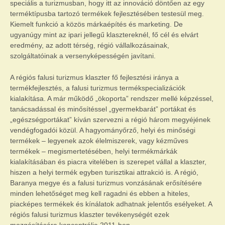
speciális a turizmusban, hogy itt az innováció döntően az egy
terméktípusba tartozó termékek fejlesztésében testesül meg.
Kiemelt funkció a közös márkaépítés és marketing. De
ugyanúgy mint az ipari jellegű klasztereknél, fő cél és elvárt
eredmény, az adott térség, régió vállalkozásainak,
szolgáltatóinak a versenyképességén javítani.
A régiós falusi turizmus klaszter fő fejlesztési iránya a
termékfejlesztés, a falusi turizmus termékspecializációk
kialakítása. A már működő „ökoporta” rendszer mellé képzéssel,
tanácsadással és minősítéssel „gyermekbarát” portákat és
„egészségportákat” kíván szervezni a régió három megyéjének
vendégfogadói közül. A hagyományőrző, helyi és minőségi
termékek – legyenek azok élelmiszerek, vagy kézműves
termékek – megismertetésében, helyi termékmárkák
kialakításában és piacra vitelében is szerepet vállal a klaszter,
hiszen a helyi termék egyben turisztikai attrakció is. A régió,
Baranya megye és a falusi turizmus vonzásának erősítésére
minden lehetőséget meg kell ragadni és ebben a hiteles,
piacképes termékek és kínálatok adhatnak jelentős esélyeket. A
régiós falusi turizmus klaszter tevékenységét ezek