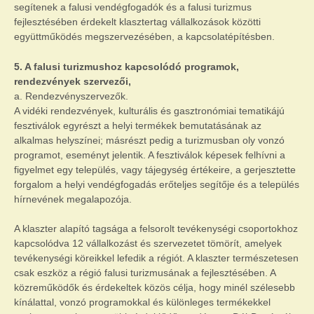
segítenek a falusi vendégfogadók és a falusi turizmus
fejlesztésében érdekelt klasztertag vállalkozások közötti
együttműködés megszervezésében, a kapcsolatépítésben.
5. A falusi turizmushoz kapcsolódó programok,
rendezvények szervezői,
a. Rendezvényszervezők.
A vidéki rendezvények, kulturális és gasztronómiai tematikájú
fesztiválok egyrészt a helyi termékek bemutatásának az
alkalmas helyszínei; másrészt pedig a turizmusban oly vonzó
programot, eseményt jelentik. A fesztiválok képesek felhívni a
figyelmet egy település, vagy tájegység értékeire, a gerjesztette
forgalom a helyi vendégfogadás erőteljes segítője és a település
hírnevének megalapozója.
A klaszter alapító tagsága a felsorolt tevékenységi csoportokhoz
kapcsolódva 12 vállalkozást és szervezetet tömörít, amelyek
tevékenységi köreikkel lefedik a régiót. A klaszter természetesen
csak eszköz a régió falusi turizmusának a fejlesztésében. A
közreműködők és érdekeltek közös célja, hogy minél szélesebb
kínálattal, vonzó programokkal és különleges termékekkel