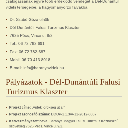
csalogassanak egyre több érdeklődő vendéget a Dél-Dunántúl
vidéki térségeibe, a hagyományőrző falvakba.
Dr. Szabó Géza elnök
Dél-Dunántúli Falusi Turizmus Klaszter
7625 Pécs, Vince u. 9/2
Tel.: 06 72 782 691
Fax: 06 72 782-687
Mobil: 06 70 413 8018
E-mail: info@baranyavidek.hu
Pályázatok - Dél-Dunántúli Falusi
Turizmus Klaszter
Projekt címe:
„Vidéki örökség útjai”
Projekt azonosító száma:
DDOP-2.1.3/A-12-2012-0007
Kedvezményezett neve:
Baranya Megyei Falusi Turizmus Közhasznú
szövetség 7625 Pécs, Vince u. 9/2.