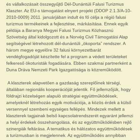
és vállalkozásait összegyűjtő Dél-Dunántúli Falusi Turizmus
Klaszter. Az EU-s támogatást elnyert projekt (DDOP 2.1.3/A-10-
2010-0009) 2011. januárjában indult és fő célja a régió falusi
turizmus termékeinek a fejlesztése, márkásítása. Ennek egyik
példája a Baranya Megyei Falusi Turizmus Közhasznú
Szövetség által kidolgozott és a Norvég Civil Támogatási Alap
segítségével létrehozott dél-dunántúli „ökoporta” rendszer. A
három megye egyelőre 32 falusi környezetbarát
vendégfogadóját készítette fel a program a védett területeket
felkereső ökoturisták fogadására. Ebben szakmai partnerként a
Duna Dráva Nemzeti Park Igazgatósága is közreműködött.
A klaszterek alapvetően a gazdaság szereplőinek térségi,
általában regionális kooperációját jelentik. Fő jellemzőjük, hogy
földrajzi közelségen alapuló stratégiai együttműködések,
amelyeknél létrehozás egyik motivációja, a közös érdek a külső
versennyel szembeni egységes fellépés. Mindezek mellett a
klaszterek tagjainak belső kapcsolatrendszerét egyaránt jellemzi
a helyi érdekek összehangolása, és az együttműködésben rejlő
szinergiák feltárása. A tematikus és hálózatos együttműködések
a turizmusban is megjelennek. Az együttműködés annyibban