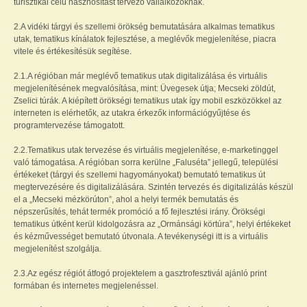
turisztikai célú hasznosítást tervező vállalkozóknak.
2.A vidéki tárgyi és szellemi örökség bemutatására alkalmas tematikus
utak, tematikus kínálatok fejlesztése, a meglévők megjelenítése, piacra
vitele és értékesítésük segítése.
2.1.A régióban már meglévő tematikus utak digitalizálása és virtuális
megjelenítésének megvalósítása, mint: Üvegesek útja; Mecseki zöldút,
Zselici túrák. A kiépített örökségi tematikus utak így mobil eszközökkel az
interneten is elérhetők, az utakra érkezők információgyűjtése és
programtervezése támogatott.
2.2.Tematikus utak tervezése és virtuális megjelenítése, e-marketinggel
való támogatása. A régióban sorra kerülne „Faluséta” jellegű, települési
értékeket (tárgyi és szellemi hagyományokat) bemutató tematikus út
megtervezésére és digitalizálására. Szintén tervezés és digitalizálás készül
el a „Mecseki mézkörúton”, ahol a helyi termék bemutatás és
népszerűsítés, tehát termék promóció a fő fejlesztési irány. Örökségi
tematikus útként kerül kidolgozásra az „Ormánsági körtúra”, helyi értékeket
és kézművességet bemutató útvonala. A tevékenységi itt is a virtuális
megjelenítést szolgálja.
2.3.Az egész régiót átfogó projektelem a gasztrofesztivál ajánló print
formában és internetes megjelenéssel.