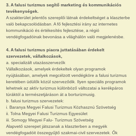
3. A falusi turizmus segítő marketing és kommunikációs
tevékenységek.
A szakterület jelentős szereplői látnak érdekeltséget a klaszterbe
való bekapcsolódásban. A fő fejlesztési irány az internetes
kommunikáció és értékesítés fejlesztése, a régió
vendégfogadóinak bevonása a világhálón való megjelenésbe.
4. A falusi turizmus piacra juttatásában érdekelt
szervezetek, vállalkozások,
a. specializált utazásszervezők
Vállalkozások, amelyek érdekeltek olyan programok
nyújtásában, amelyek megcélzott vendégköre a falusi turizmus
keretében üdülők közül szerveződik. Ilyen speciális programok
lehetnek az aktív turizmus különböző változatai a kerékpáros
túráktól a természetjáráson át a borturizmusig.
b. falusi turizmus szervezetek:
i. Baranya Megyei Falusi Turizmus Közhasznú Szövetség
ii. Tolna Megyei Falusi Turizmus Egyesület
iii. Somogy Megyei Falu- Turizmus Szövetség
Alapvető szerepet játszanak a klaszterben a megyék
vendégfogadóit összegyűjtő szakmai-civil szervezetek. Ők