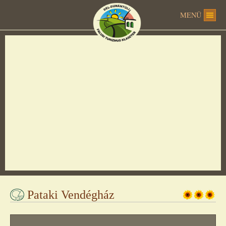
MENÜ
Ez az oldal nem tudja megfelelően betölteni a
Google Térképet.
OK
Ez a webhely az Ön tulajdonában van?
Pataki Vendégház