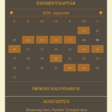
ESEMÉNYNAPTÁR
2026. Augusztus
H
K
SZ
CS
P
SZ
V
01
02
03
04
05
06
07
08
09
10
11
12
13
14
15
16
17
18
19
20
21
22
23
24
25
26
27
28
29
30
31
ÖRÖKSÉG KALENDÁRIUM
AUGUSZTUS
Kisasszony hava, Nyárutó, Új kenyér hava