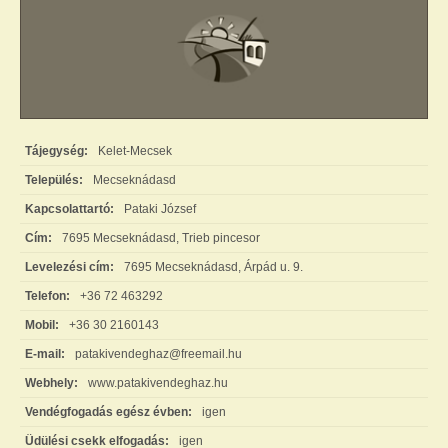
Tájegység:
Kelet-Mecsek
Település:
Mecseknádasd
Kapcsolattartó:
Pataki József
Cím:
7695 Mecseknádasd, Trieb pincesor
Levelezési cím:
7695 Mecseknádasd, Árpád u. 9.
Telefon:
+36 72 463292
Mobil:
+36 30 2160143
E-mail:
patakivendeghaz@freemail.hu
Webhely:
www.patakivendeghaz.hu
Vendégfogadás egész évben:
igen
Üdülési csekk elfogadás:
igen