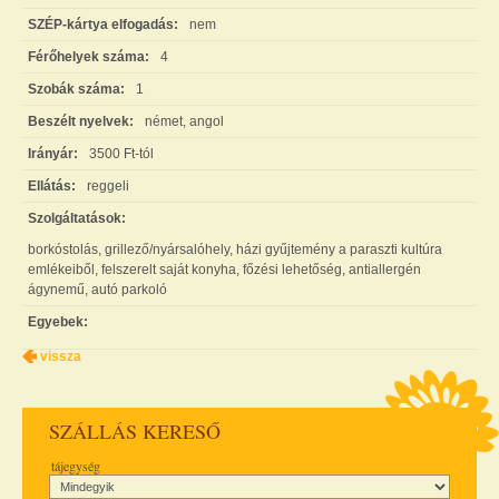
SZÉP-kártya elfogadás:
nem
Férőhelyek száma:
4
Szobák száma:
1
Beszélt nyelvek:
német, angol
Irányár:
3500 Ft-tól
Ellátás:
reggeli
Szolgáltatások:
borkóstolás, grillező/nyársalóhely, házi gyűjtemény a paraszti kultúra
emlékeiből, felszerelt saját konyha, főzési lehetőség, antiallergén
ágynemű, autó parkoló
Egyebek:
vissza
SZÁLLÁS KERESŐ
tájegység