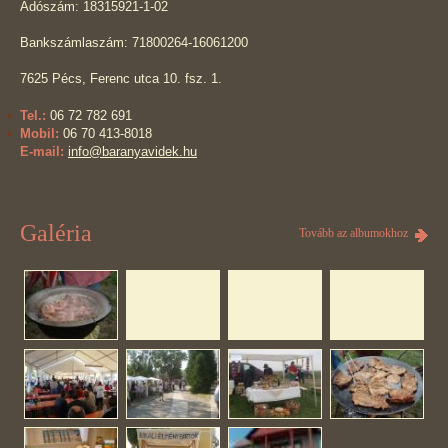
Adószám: 18315921-1-02
Bankszámlaszám: 71800264-16061200
7625 Pécs, Ferenc utca 10. fsz. 1.
Tel.:
06 72 782 691
Mobil:
06 70 413-8018
E-mail:
info@baranyavidek.hu
Galéria
Tovább az albumokhoz