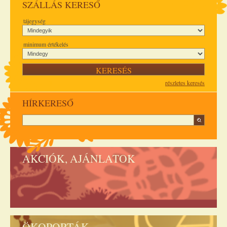
SZÁLLÁS KERESŐ
tájegység
minimum értékelés
részletes keresés
HÍRKERESŐ
AKCIÓK, AJÁNLATOK
ÖKOPORTÁK