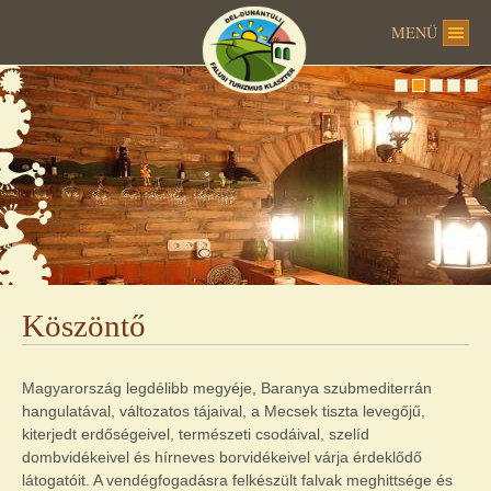
MENÜ
Köszöntő
Magyarország legdélibb megyéje, Baranya szubmediterrán
hangulatával, változatos tájaival, a Mecsek tiszta levegőjű,
kiterjedt erdőségeivel, természeti csodáival, szelíd
dombvidékeivel és hírneves borvidékeivel várja érdeklődő
látogatóit. A vendégfogadásra felkészült falvak meghittsége és