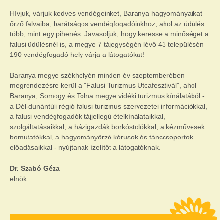
Hívjuk, várjuk kedves vendégeinket, Baranya hagyományaikat
őrző falvaiba, barátságos vendégfogadóinkhoz, ahol az üdülés
több, mint egy pihenés. Javasoljuk, hogy keresse a minőséget a
falusi üdülésnél is, a megye 7 tájegységén lévő 43 településén
190 vendégfogadó hely várja a látogatókat!
Baranya megye székhelyén minden év szeptemberében
megrendezésre kerül a "Falusi Turizmus Utcafesztivál", ahol
Baranya, Somogy és Tolna megye vidéki turizmus kínálatából -
a Dél-dunántúli régió falusi turizmus szervezetei információkkal,
a falusi vendégfogadók tájjellegű ételkínálataikkal,
szolgáltatásaikkal, a házigazdák borkóstolókkal, a kézművesek
bemutatókkal, a hagyományőrző kórusok és tánccsoportok
előadásaikkal - nyújtanak ízelítőt a látogatóknak.
Dr. Szabó Géza
elnök