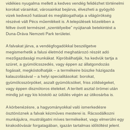
vidékies nyugalma mellett a kedves vendég felidézhet történelmi
korokat várainkat, városainkat bejárva, élvezheti a gyógyító
vizek kedvező hatásait és meglátogathatja a világörökség
részévé vált Pécs műemlékeit is. A települések közelében a
féltve óvott természet „szentélyeibe” nyújtanak betekintést a
Duna-Dráva Nemzeti Park területei.
A falvakat járva, a vendégfogadókkal beszélgetve
megismerhetik a falusi életmód meghatározó részét adó
mezőgazdasági munkákat. Kipróbálhatják, ha kedvük tartja a
szüret, a gyümölcsszedés, vagy éppen az állatgondozás
fogásait, megkóstolhatják – a termékeire büszke házigazda
kalauzolásával – a helyi specialitásokat: borokat,
gyümölcsszörpöket, aszalt gyümölcsöket, friss zöldségeket,
vagy éppen disznótoros ételeket. A terített asztal örömei után
mindig jut egy kis kóstoló az üdülés végén az útikosárba is.
A körbenézésre, a hagyományokkal való ismerkedésre
ösztönöznek a falvak kézműves mesterei is. Rácsodálkozni
munkájukra, mustrálgatni míves termékeiket, vagy elmerülni egy
kirakodóvásár forgatagában, igazán tartalmas időtöltést jelent.