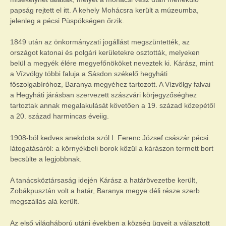
papság rejtett el itt. A kehely Mohácsra került a múzeumba,
jelenleg a pécsi Püspökségen őrzik.
1849 után az önkormányzati jogállást megszüntették, az
országot katonai és polgári kerületekre osztották, melyeken
belül a megyék élére megyefőnököket neveztek ki. Kárász, mint
a Vízvölgy többi faluja a Sásdon székelő hegyháti
főszolgabíróhoz, Baranya megyéhez tartozott. A Vízvölgy falvai
a Hegyháti járásban szervezett szászvári körjegyzőséghez
tartoztak annak megalakulását követően a 19. század közepétől
a 20. század harmincas éveiig.
1908-ból kedves anekdota szól I. Ferenc József császár pécsi
látogatásáról: a környékbeli borok közül a kárászon termett bort
becsülte a legjobbnak.
A tanácsköztársaság idején Kárász a határövezetbe került,
Zobákpusztán volt a határ, Baranya megye déli része szerb
megszállás alá került.
Az első világháború utáni években a község ügyeit a választott