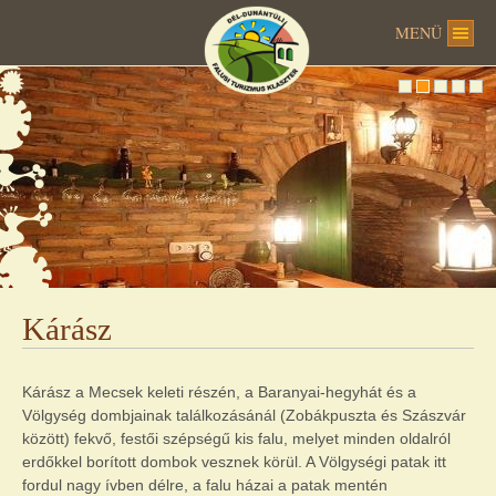
MENÜ
Kárász
Kárász a Mecsek keleti részén, a Baranyai-hegyhát és a
Völgység dombjainak találkozásánál (Zobákpuszta és Szászvár
között) fekvő, festői szépségű kis falu, melyet minden oldalról
erdőkkel borított dombok vesznek körül. A Völgységi patak itt
fordul nagy ívben délre, a falu házai a patak mentén