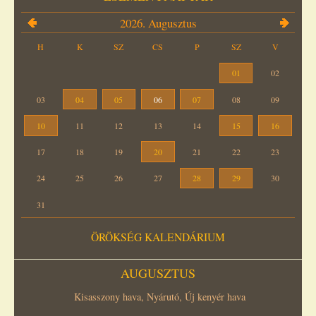
2026. Augusztus
H
K
SZ
CS
P
SZ
V
01
02
03
04
05
06
07
08
09
10
11
12
13
14
15
16
17
18
19
20
21
22
23
24
25
26
27
28
29
30
31
ÖRÖKSÉG KALENDÁRIUM
AUGUSZTUS
Kisasszony hava, Nyárutó, Új kenyér hava