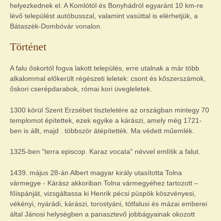
helyezkednek el. A Komlótól és Bonyhádról egyaránt 10 km-re
lévő települést autóbusszal, valamint vasúttal is elérhetjük, a
Bátaszék-Dombóvár vonalon.
Történet
A falu őskortól fogva lakott település, erre utalnak a már több
alkalommal előkerült régészeti leletek: csont és kőszerszámok,
őskori cserépdarabok, római kori üvegleletek.
1300 körül Szent Erzsébet tiszteletére az országban mintegy 70
templomot építettek, ezek egyike a kárászi, amely még 1721-
ben is állt, majd . többször átépítették. Ma védett műemlék.
1325-ben "terra episcop. Karaz vocata" névvel említik a falut.
1439. május 28-án Albert magyar király utasította Tolna
vármegye - Kárász akkoriban Tolna vármegyéhez tartozott –
főispánját, vizsgáltassa ki Henrik pécsi püspök köszvényesi,
vékényi, nyárádi, kárászi, torostyáni, tótfalusi és mázai emberei
által Jánosi helységben a panasztevő jobbágyainak okozott