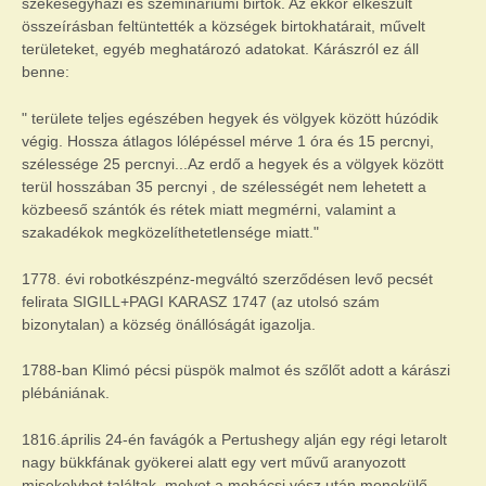
székesegyházi és szemináriumi birtok. Az ekkor elkészült
összeírásban feltüntették a községek birtokhatárait, művelt
területeket, egyéb meghatározó adatokat. Kárászról ez áll
benne:
" területe teljes egészében hegyek és völgyek között húzódik
végig. Hossza átlagos lólépéssel mérve 1 óra és 15 percnyi,
szélessége 25 percnyi...Az erdő a hegyek és a völgyek között
terül hosszában 35 percnyi , de szélességét nem lehetett a
közbeeső szántók és rétek miatt megmérni, valamint a
szakadékok megközelíthetetlensége miatt."
1778. évi robotkészpénz-megváltó szerződésen levő pecsét
felirata SIGILL+PAGI KARASZ 1747 (az utolsó szám
bizonytalan) a község önállóságát igazolja.
1788-ban Klimó pécsi püspök malmot és szőlőt adott a kárászi
plébániának.
1816.április 24-én favágók a Pertushegy alján egy régi letarolt
nagy bükkfának gyökerei alatt egy vert művű aranyozott
misekelyhet találtak, melyet a mohácsi vész után menekülő