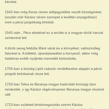
károkat.
1542-ben még Karas néven adójegyzékbe veszik községünket,
(ezután már Kárász néven szerepel a levéltári anyagokban)
mint a pécsi püspökség birtokát.
1543 után , Pécs elestével ez a terület is a magyar-török harcok
színterévé lett
A török sereg feldúlta Máré várát és a környéket, valószínűleg
falunkat is. A túlélést, újranépesedést a környező, akkor még
hatalmas erdők nyújtotta menedék biztosította.
1703-ban a község Lipót császár rendelkezése alapján a pécsi
püspök birtokainak része lett.
1720-ban Tolna és Baranya megye határvitáit bírósági úton
rendezték, s így Kárász végérvényesen Baranya megye részévé
vált.
1723-ban született birtokmegosztás szerint Kárász