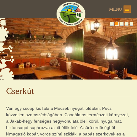
MENÜ
Cserkút
Van egy csöpp kis falu a Mecsek nyugati oldalán, Pécs
közvetlen szomszédságában. Csodálatos természeti környezet,
a Jakab-hegy fenséges hegyvonulata öleli körül, nyugalmat,
biztonságot sugározva az itt élők felé. A sűrű erdőségből
kimagasló kopár, vörös színű sziklák, a babás szerkövek és a