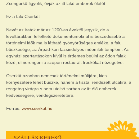
Zsongorkő figyelik, óvják az itt lakó emberek életét.
Ez a falu Cserkút.
Nevét az iratok már az 1200-as évektől jegyzik, de a
levéltárakban fellelhető dokumentumoknál is beszédesebb a
történelmi idők ma is látható gyönyörűséges emléke, a falu
büszkesége, az Árpád-kori fazsindelyes műemlék templom. Az
egyházi szertartásokon kívül is érdemes beülni az ódon falak
közé, elmerengeni a szépen restaurált freskókat nézegetve.
Cserkút azonban nemcsak történelmi múltjára, kies
környezetére lehet büszke, hanem a tiszta, rendezett utcákra, a
rengeteg virágra s nem utolsó sorban az itt élő emberek
kedvességére, vendégszeretetére.
Forrás:
www.cserkut.hu
SZÁLLÁS KERESŐ