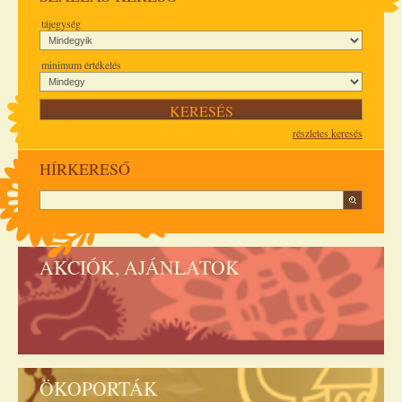
tájegység
minimum értékelés
részletes keresés
HÍRKERESŐ
AKCIÓK, AJÁNLATOK
ÖKOPORTÁK